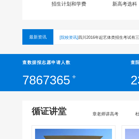
招生计划和学费
新高考选科
[成功案例]
二诊以后，从全省12000名到400
最新资讯
[院校资讯]
四川2016年起艺体类招生考试有
[公益讲座]
2016年4月6日线下讲座
查数据报志愿申请人数
查
[强基计划]
中国海洋大学2020年强基计划招
7867365
2
[强基计划]
南开大学2020年强基计划招生简
循证讲堂
章老师讲高考