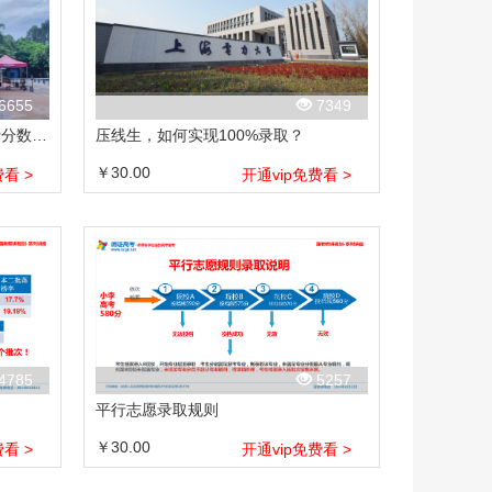
6655
7349
本科二批如何实现100%且不浪费分数录取？
压线生，如何实现100%录取？
￥30.00
看 >
开通vip免费看 >
4785
5257
平行志愿录取规则
￥30.00
看 >
开通vip免费看 >