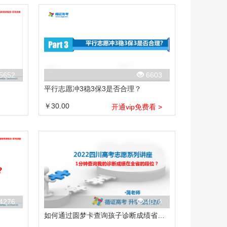
5652
6603
平行志愿冲3稳3保3是否合理？
￥30.00
开通vip免费看 >
4276
4074
如何通过圆梦卡查询孩子诊断成绩省排名