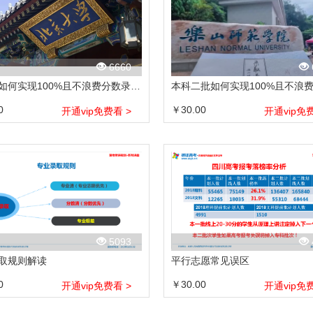
6660
本一批如何实现100%且不浪费分数录取？
0
￥30.00
开通vip免费看 >
开通vip免费
5093
取规则解读
平行志愿常见误区
0
￥30.00
开通vip免费看 >
开通vip免费