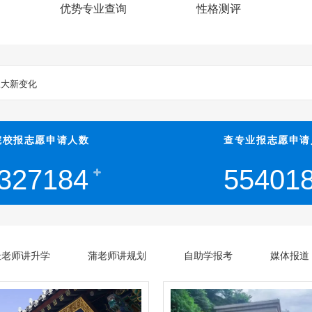
优势专业查询
性格测评
0名的的逆袭
三大新变化
院校报志愿申请人数
查专业报志愿申请
生简章
327184
55401
章
杜老师讲升学
蒲老师讲规划
自助学报考
媒体报道